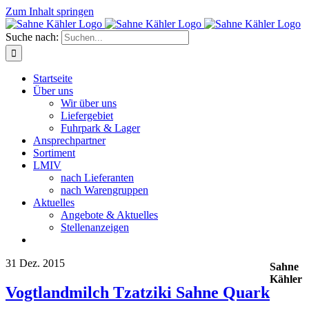
Zum Inhalt springen
Suche nach:
Startseite
Über uns
Wir über uns
Liefergebiet
Fuhrpark & Lager
Ansprechpartner
Sortiment
LMIV
nach Lieferanten
nach Warengruppen
Aktuelles
Angebote & Aktuelles
Stellenanzeigen
31
Dez. 2015
Sahne
Kähler
Vogtlandmilch Tzatziki Sahne Quark